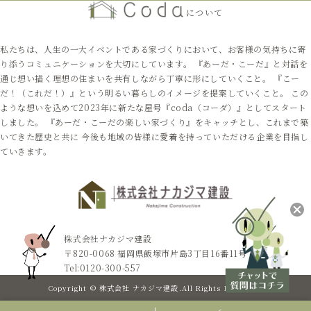
について
私たちは、人生の一大イベントである家づくりにおいて、お客様の気持ちに寄
り添うコミュニケーションを大切にしています。 『あーだ・こーだ』と対話を
通じ想い描く理想の住まいを共有しながら丁寧に形にしていくこと。 『こー
だ！（これだ！）』という明るい暮らしのイメージを提案していくこと。 この
ような想いを込めて2023年に新たな屋号『coda（コーダ）』としてスタート
しました。 『あーだ・こーだの楽しい家づくり』をキャッチとし、これまで築
いてきた歴史と共に 今後も地域の皆様に愛着を持っていただける企業を目指し
ていきます。
株式会社ナカジマ建設
〒820-0068 福岡県飯塚市片島3丁目16番11号
Tel:
0120-300-557
Copyright © 株式会社 ナカジマ建設.All Rights Reserved.